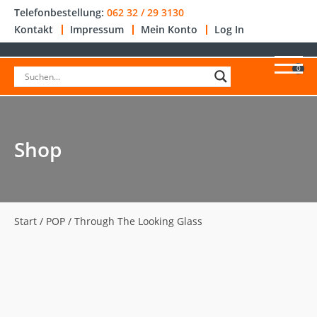
Telefonbestellung:
062 32 / 29 3130
Kontakt
Impressum
Mein Konto
Log In
0
Shop
Start
/
POP
/ Through The Looking Glass