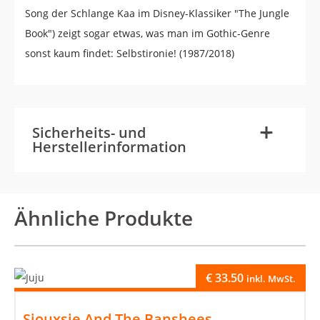
Song der Schlange Kaa im Disney-Klassiker "The Jungle
Book") zeigt sogar etwas, was man im Gothic-Genre
sonst kaum findet: Selbstironie! (1987/2018)
-
+
Sicherheits- und
Herstellerinformation
Ähnliche Produkte
€
33.50
inkl. MwSt.
Siouxsie And The Banshees