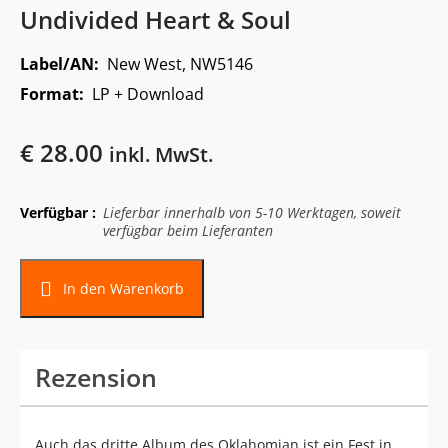
Undivided Heart & Soul
Label/AN:
New West, NW5146
Format:
LP + Download
€
28.00
inkl. MwSt.
Verfügbar :
Lieferbar innerhalb von 5-10 Werktagen, soweit
verfügbar beim Lieferanten
In den Warenkorb
Rezension
Auch das dritte Album des Oklahomian ist ein Fest in