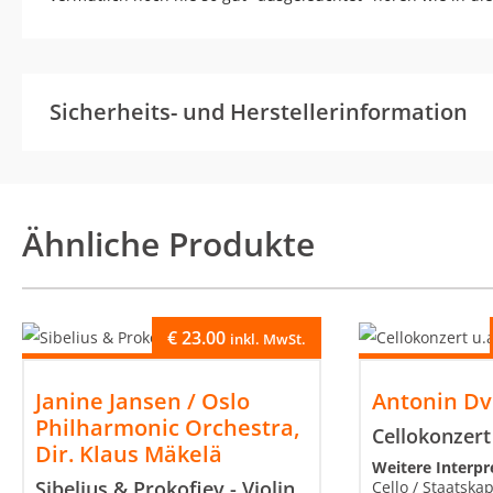
Sicherheits- und Herstellerinformation
Ähnliche Produkte
€
23.00
inkl. MwSt.
Janine Jansen / Oslo
Antonin Dv
Philharmonic Orchestra,
Cellokonzert
Dir. Klaus Mäkelä
Weitere Interp
Sibelius & Prokofiev - Violin
Cello / Staatskap