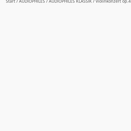
Start
/
AUDIOPHILES
/
AUDIOPHILES KLASSIK
/ Violinkonzert op.