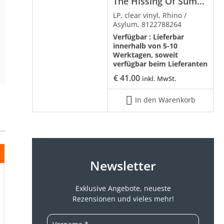
The Hissing Of Summer Lawns
LP, clear vinyl, Rhino /
Asylum, 8122788264
Verfügbar :
Lieferbar
innerhalb von 5-10
Werktagen, soweit
verfügbar beim Lieferanten
€
41.00
inkl. MwSt.
In den Warenkorb
Newsletter
Exklusive Angebote, neueste
Rezensionen und vieles mehr!