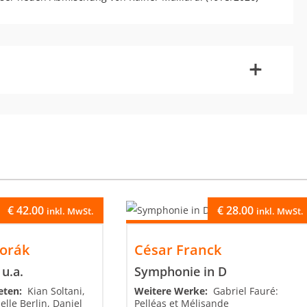
-
+
€
42.00
€
28.00
inkl. MwSt.
inkl. MwSt.
orák
César Franck
 u.a.
Symphonie in D
reten:
Kian Soltani,
Weitere Werke:
Gabriel Fauré:
elle Berlin, Daniel
Pelléas et Mélisande