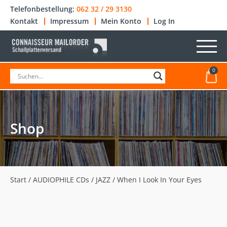
Telefonbestellung:
062 32 / 29 3130
Kontakt
Impressum
Mein Konto
Log In
0
Shop
Start
/
AUDIOPHILE CDs
/
JAZZ
/ When I Look In Your Eyes