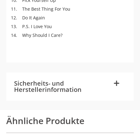
10. Pick Yourself Up
11. The Best Thing For You
12. Do It Again
13. P.S. I Love You
14. Why Should I Care?
-
+
Sicherheits- und
Herstellerinformation
Ähnliche Produkte