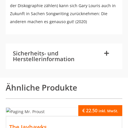
der Diskographie zählen) kann sich Gary Louris auch in
Zukunft in Sachen Songwriting zurücknehmen: Die
anderen machen es genauso gut! (2020)
-
+
Sicherheits- und
Herstellerinformation
Ähnliche Produkte
€
22.50
inkl. MwSt.
The Jayhawks