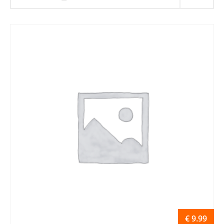
€
9.99