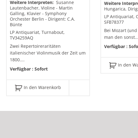
Weitere Interpreten:
Susanne
Weitere Interp
Lautenbacher, Violine - Martin
Hungarica, Diri
Galling, Klavier - Symphony
LP Antiquariat, 
Orchester Berlin - Dirigent: C.A.
SFB78377
Bünte
Bei Mozart (und
LP Antiquariat, Turnabout,
man den sonst..
TV34259AQ
Zwei Repertoireraritäten
Verfügbar :
Sofo
italienischer Violinmusik der Zeit um
1800....
In den W
Verfügbar :
Sofort
In den Warenkorb