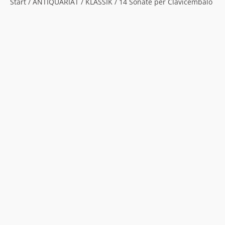
Start
/
ANTIQUARIAT
/
KLASSIK
/ 14 Sonate per Clavicembalo