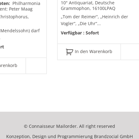
10" Antiquariat, Deutsche
reten:
Philharmonia
Grammophon, 16100LPAQ
gent: Peter Maag
Christophorus,
„Tom der Reimer“, „Heinrich der
Vogler“, „Die Uhr“...
 Mendelssohn) darf
Verfügbar :
Sofort
.
rt
In den Warenkorb
arenkorb
© Connaisseur Mailorder. All right reserved
Konzeption, Design und Programmierung
Brandzocial GmbH