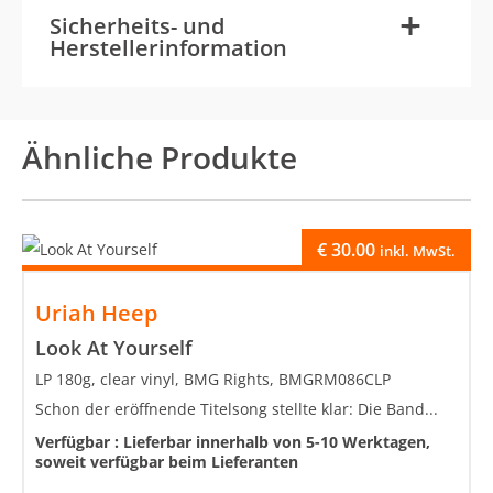
-
+
Sicherheits- und
Herstellerinformation
Ähnliche Produkte
€
30.00
inkl. MwSt.
Uriah Heep
Look At Yourself
LP 180g, clear vinyl, BMG Rights, BMGRM086CLP
Schon der eröffnende Titelsong stellte klar: Die Band...
Verfügbar :
Lieferbar innerhalb von 5-10 Werktagen,
soweit verfügbar beim Lieferanten