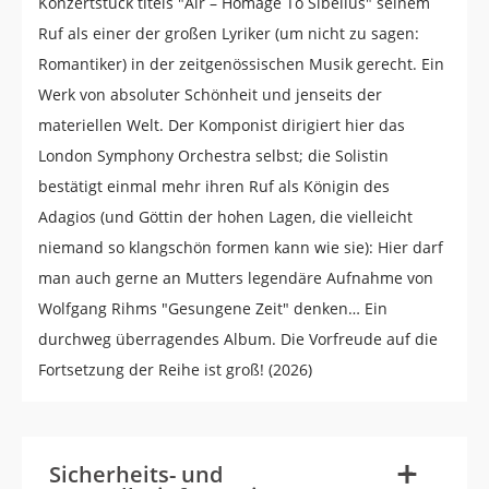
Konzertstück titels "Air – Homage To Sibelius" seinem
Ruf als einer der großen Lyriker (um nicht zu sagen:
Romantiker) in der zeitgenössischen Musik gerecht. Ein
Werk von absoluter Schönheit und jenseits der
materiellen Welt. Der Komponist dirigiert hier das
London Symphony Orchestra selbst; die Solistin
bestätigt einmal mehr ihren Ruf als Königin des
Adagios (und Göttin der hohen Lagen, die vielleicht
niemand so klangschön formen kann wie sie): Hier darf
man auch gerne an Mutters legendäre Aufnahme von
Wolfgang Rihms "Gesungene Zeit" denken… Ein
durchweg überragendes Album. Die Vorfreude auf die
Fortsetzung der Reihe ist groß! (2026)
-
+
Sicherheits- und