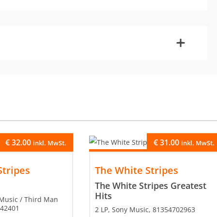
-
+
€
32.00
€
31.00
inkl. MwSt.
inkl. MwSt.
Stripes
The White Stripes
The White Stripes Greatest
Hits
 Music / Third Man
842401
2 LP, Sony Music, 81354702963