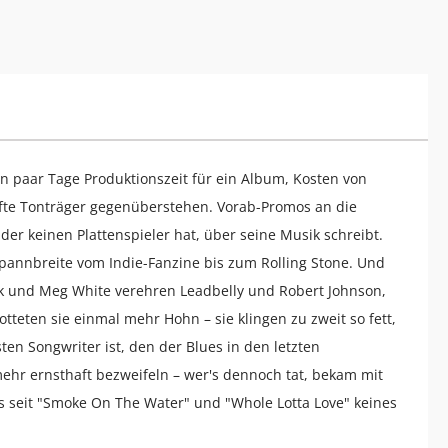
n paar Tage Produktionszeit für ein Album, Kosten von
ufte Tonträger gegenüberstehen. Vorab-Promos an die
 der keinen Plattenspieler hat, über seine Musik schreibt.
 Spannbreite vom Indie-Fanzine bis zum Rolling Stone. Und
ck und Meg White verehren Leadbelly und Robert Johnson,
teten sie einmal mehr Hohn – sie klingen zu zweit so fett,
ten Songwriter ist, den der Blues in den letzten
ehr ernsthaft bezweifeln – wer's dennoch tat, bekam mit
 es seit "Smoke On The Water" und "Whole Lotta Love" keines