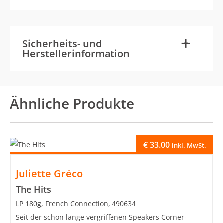
-
+
Sicherheits- und
Herstellerinformation
Ähnliche Produkte
€
33.00
inkl. MwSt.
Juliette Gréco
The Hits
LP 180g, French Connection, 490634
Seit der schon lange vergriffenen Speakers Corner-