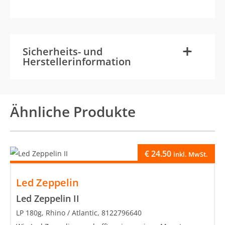
-
+
Sicherheits- und
Herstellerinformation
Ähnliche Produkte
€
24.50
inkl. MwSt.
Led Zeppelin
Led Zeppelin II
LP 180g, Rhino / Atlantic, 8122796640