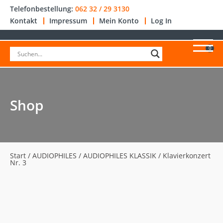
Telefonbestellung:
062 32 / 29 3130
Kontakt
Impressum
Mein Konto
Log In
0
Shop
Start
/
AUDIOPHILES
/
AUDIOPHILES KLASSIK
/ Klavierkonzert
Nr. 3