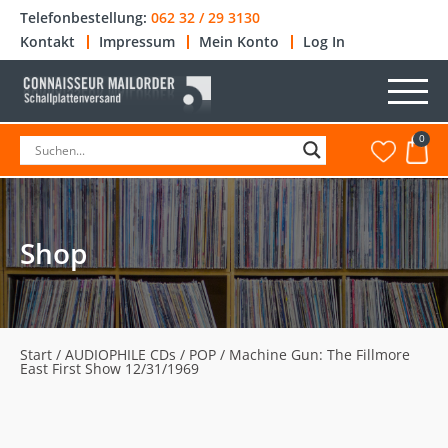
Telefonbestellung:
062 32 / 29 3130
Kontakt
Impressum
Mein Konto
Log In
0
Shop
Start
/
AUDIOPHILE CDs
/
POP
/ Machine Gun: The Fillmore
East First Show 12/31/1969