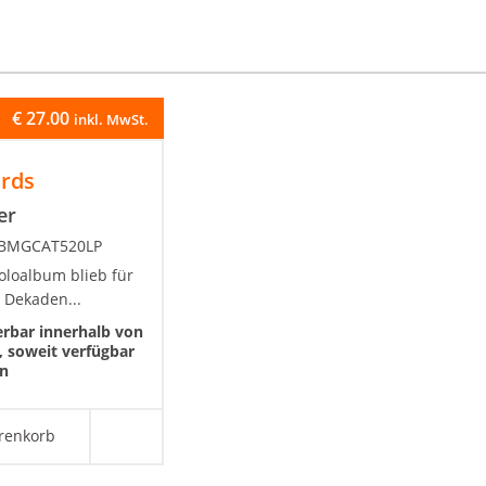
€
27.00
inkl. MwSt.
ards
er
, BMGCAT520LP
oloalbum blieb für
 Dekaden...
erbar innerhalb von
 soweit verfügbar
en
renkorb