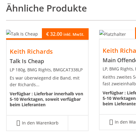
Ähnliche Produkte
€
32.00
inkl. MwSt.
Keith Rich
Keith Richards
Main Offend
Talk Is Cheap
LP, BMG Rights
LP 180g, BMG Rights, BMGCAT338LP
Keiths zweites S
Es war überwiegend die Band, mit
fast zweieinhalb
der Richards...
Verfügbar :
Lief
Verfügbar :
Lieferbar innerhalb von
5-10 Werktagen,
5-10 Werktagen, soweit verfügbar
beim Lieferant
beim Lieferanten
In den Wa
In den Warenkorb