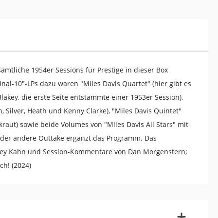
mtliche 1954er Sessions für Prestige in dieser Box
nal-10"-LPs dazu waren "Miles Davis Quartet" (hier gibt es
Blakey, die erste Seite entstammte einer 1953er Session),
n, Silver, Heath und Kenny Clarke), "Miles Davis Quintet"
raut) sowie beide Volumes von "Miles Davis All Stars" mit
 oder andere Outtake ergänzt das Programm. Das
shley Kahn und Session-Kommentare von Dan Morgenstern;
ch! (2024)
-
+