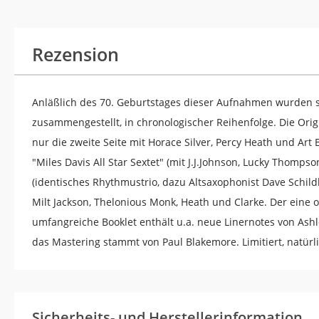
Rezension
Anläßlich des 70. Geburtstages dieser Aufnahmen wurden sä
zusammengestellt, in chronologischer Reihenfolge. Die Origi
nur die zweite Seite mit Horace Silver, Percy Heath und Art 
"Miles Davis All Star Sextet" (mit J.J.Johnson, Lucky Thompso
(identisches Rhythmustrio, dazu Altsaxophonist Dave Schildk
Milt Jackson, Thelonious Monk, Heath und Clarke. Der eine
umfangreiche Booklet enthält u.a. neue Linernotes von A
das Mastering stammt von Paul Blakemore. Limitiert, natürli
Sicherheits- und Herstellerinformation