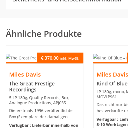
Ähnliche Produkte
€
370.00
inkl. MwSt.
Miles Davis
Miles Davi
The Great Prestige
Kind Of Blue
Recordings
LP 180g, mono, M
MOVLP961
5 LP 180g, Quality Records, Box,
Analogue Productions, APJ035
Das nicht nur b
Die erstmals 1996 veröffentlichte
bestverkaufte un
Box (Exemplare der damaligen...
Verfügbar :
Lief
5-10 Werktagen,
Verfügbar :
Lieferbar innerhalb von