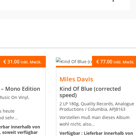
€
31.00
€
77.00
inkl. MwSt.
inkl. MwSt.
s
Miles Davis
 – Mono Edition
Kind Of Blue (corrected
speed)
usic On Vinyl,
2 LP 180g, Quality Records, Analogue
Productions / Columbia, APJ8163
is heute
Vorstellen muß man dieses Album
d sehr...
wohl nicht, also...
erbar innerhalb von
 soweit verfügbar
Verfügbar :
Lieferbar innerhalb von