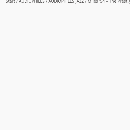
Start
/
AUDIOPHILES
/
AUDIOPHILES JAZZ
/ Miles '54 – The Prest