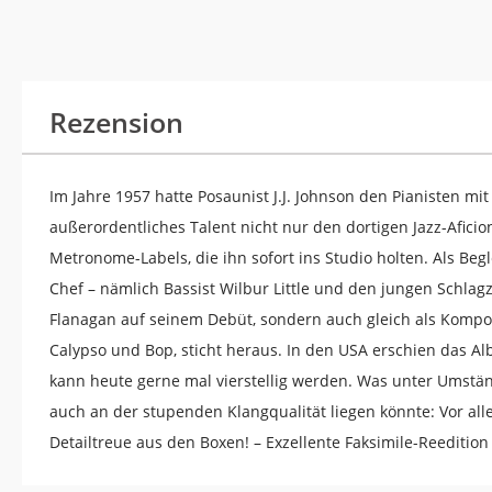
Rezension
Im Jahre 1957 hatte Posaunist J.J. Johnson den Pianisten 
außerordentliches Talent nicht nur den dortigen Jazz-Afici
Metronome-Labels, die ihn sofort ins Studio holten. Als B
Chef – nämlich Bassist Wilbur Little und den jungen Schlagze
Flanagan auf seinem Debüt, sondern auch gleich als Kompon
Calypso und Bop, sticht heraus. In den USA erschien das A
kann heute gerne mal vierstellig werden. Was unter Umstä
auch an der stupenden Klangqualität liegen könnte: Vor al
Detailtreue aus den Boxen! – Exzellente Faksimile-Reeditio