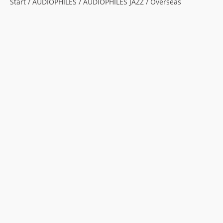
Start
/
AUDIOPHILES
/
AUDIOPHILES JAZZ
/ Overseas