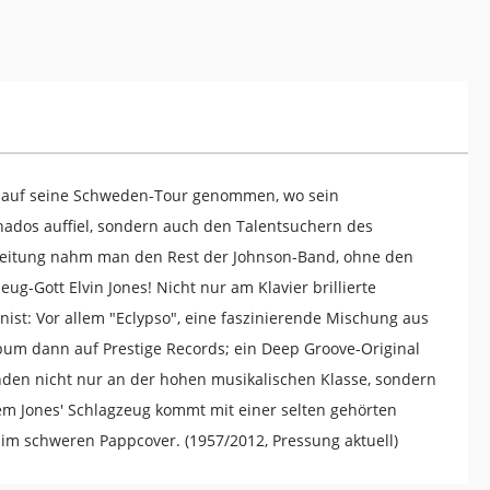
mit auf seine Schweden-Tour genommen, wo sein
onados auffiel, sondern auch den Talentsuchern des
egleitung nahm man den Rest der Johnson-Band, ohne den
ug-Gott Elvin Jones! Nicht nur am Klavier brillierte
ist: Vor allem "Eclypso", eine faszinierende Mischung aus
lbum dann auf Prestige Records; ein Deep Groove-Original
nden nicht nur an der hohen musikalischen Klasse, sondern
lem Jones' Schlagzeug kommt mit einer selten gehörten
n im schweren Pappcover. (1957/2012, Pressung aktuell)