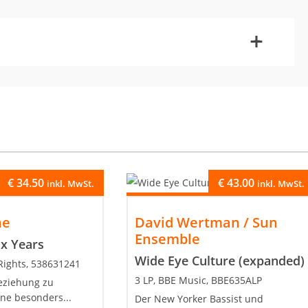
-
+
€
34.50
€
43.00
inkl. MwSt.
inkl. MwSt.
ne
David Wertman / Sun
Ensemble
x Years
Wide Eye Culture (expanded)
Rights, 538631241
3 LP, BBE Music, BBE635ALP
eziehung zu
ne besonders...
Der New Yorker Bassist und