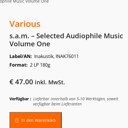
diophile Music Volume One
Various
s.a.m. – Selected Audiophile Music
Volume One
Label/AN:
Inakustik, INAK76011
Format:
2 LP 180g
€
47.00
inkl. MwSt.
Verfügbar :
Lieferbar innerhalb von 5-10 Werktagen, soweit
verfügbar beim Lieferanten
Alternative:
In den Warenkorb