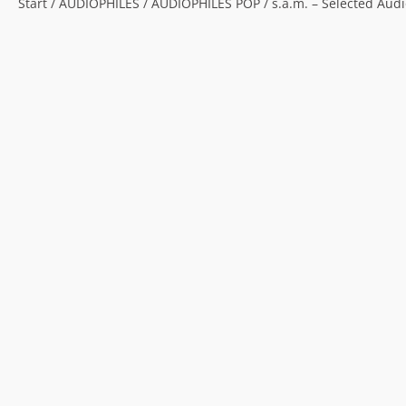
Start
/
AUDIOPHILES
/
AUDIOPHILES POP
/ s.a.m. – Selected Au