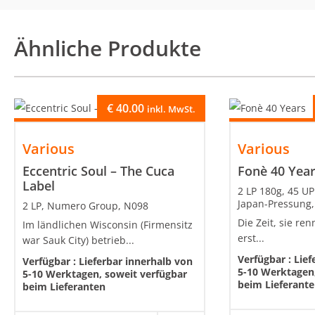
Ähnliche Produkte
€
40.00
inkl. MwSt.
Various
Various
Eccentric Soul – The Cuca
Fonè 40 Yea
Label
2 LP 180g, 45 UP
Japan-Pressung
2 LP, Numero Group, N098
Die Zeit, sie re
Im ländlichen Wisconsin (Firmensitz
erst...
war Sauk City) betrieb...
Verfügbar :
Lief
Verfügbar :
Lieferbar innerhalb von
5-10 Werktagen,
5-10 Werktagen, soweit verfügbar
beim Lieferant
beim Lieferanten