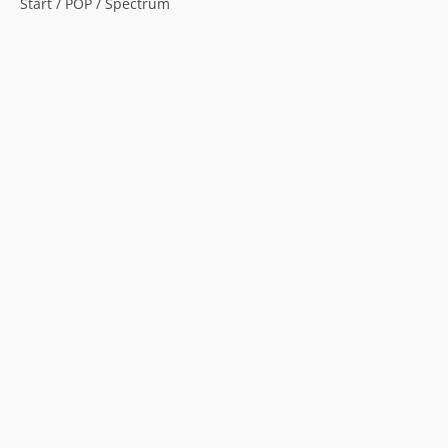
Start
/
POP
/ Spectrum