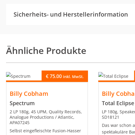
Sicherheits- und Herstellerinformation
Ähnliche Produkte
€
75.00
inkl. MwSt.
Billy Cobham
Billy Cobh
Spectrum
Total Eclipse
2 LP 180g, 45 UPM, Quality Records,
LP 180g, Speaker
Analogue Productions / Atlantic,
SD18121
APA07245
Das war schon a
Selbst eingefleischte Fusion-Hasser
spektakuläre Ban