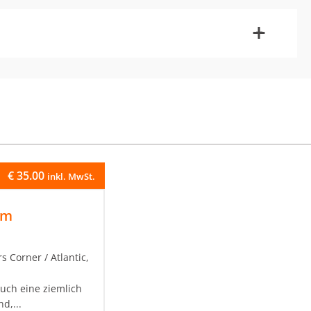
-
+
€
35.00
inkl. MwSt.
am
s Corner / Atlantic,
uch eine ziemlich
d,...