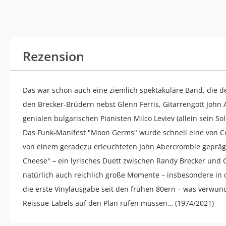
Rezension
Das war schon auch eine ziemlich spektakuläre Band, die d
den Brecker-Brüdern nebst Glenn Ferris, Gitarrengott John 
genialen bulgarischen Pianisten Milco Leviev (allein sein Sol
Das Funk-Manifest "Moon Germs" wurde schnell eine von C
von einem geradezu erleuchteten John Abercrombie geprägt
Cheese" – ein lyrisches Duett zwischen Randy Brecker und C
natürlich auch reichlich große Momente – insbesondere in d
die erste Vinylausgabe seit den frühen 80ern – was verwund
Reissue-Labels auf den Plan rufen müssen… (1974/2021)