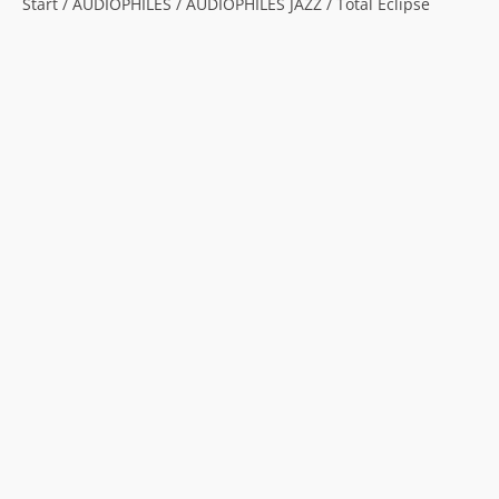
Start
/
AUDIOPHILES
/
AUDIOPHILES JAZZ
/ Total Eclipse