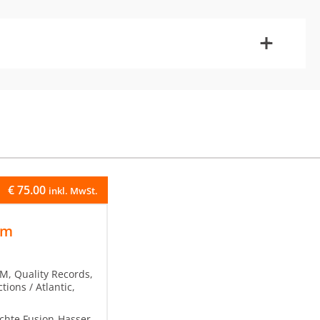
-
+
€
75.00
inkl. MwSt.
am
M, Quality Records,
ions / Atlantic,
schte Fusion-Hasser