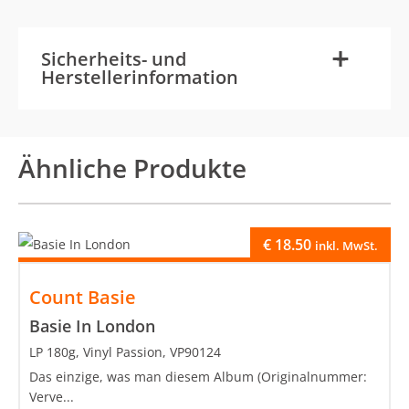
-
+
Sicherheits- und
Herstellerinformation
Ähnliche Produkte
€
18.50
inkl. MwSt.
Count Basie
Basie In London
LP 180g, Vinyl Passion, VP90124
Das einzige, was man diesem Album (Originalnummer:
Verve...