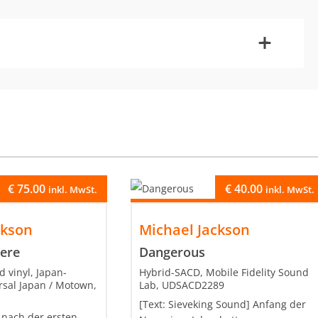
-
+
€
75.00
€
40.00
inkl. MwSt.
inkl. MwSt.
ckson
Michael Jackson
here
Dangerous
d vinyl, Japan-
Hybrid-SACD, Mobile Fidelity Sound
rsal Japan / Motown,
Lab, UDSACD2289
[Text: Sieveking Sound] Anfang der
nach der ersten