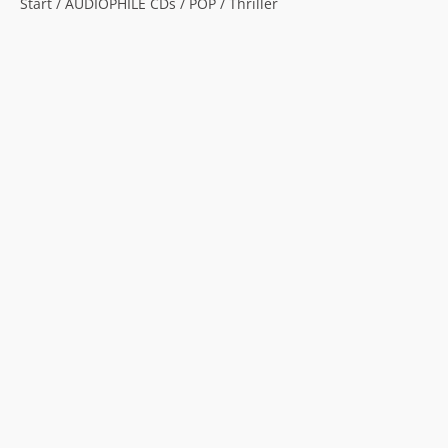
Start
/
AUDIOPHILE CDs
/
POP
/ Thriller