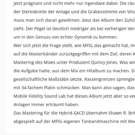
jetzt prägnant und nicht mehr nur irgendwie dabei. Die räum
der Stereobreite der Anlage und die Grabesstimme von Vincen
muss man sich daran gewöhnen, dass das Album den Zuhör
zieht. Der Pegel ist deutlich niedriger als bei vorherigen 
um in den Genuss von echter Dynamik zu kommen.
Wer sich jetzt die Frage stellt, wie MFSL das gemacht hat,
auf die Masterbänder zurückgegriffen mit dem Ziel, deren K
Mastering des Mixes unter Produzent Quincy Jones. Was wi
die Aufgabe hatte, aus dem Mix ein Hitalbum zu machen. Da
gesellschaftliche Maßstäbe setzte, Rassengrenzen sprengt
mit 34-fachem Platin schmücken. Man kann also sagen, da
Mobile Fidelity Sound Lab hat dieses Album jetzt aber so ver
Anlagen immer erträumt haben.
Das Mastering für die Hybrid-SACD übernahm Shawn R. Bri
abgespielt auf der MFSL-eigenen Tonbandmaschine mit Modi