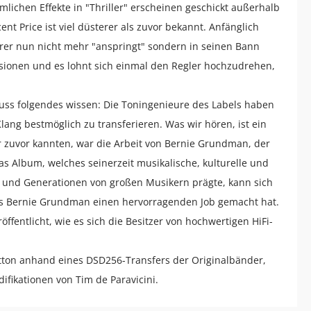
lichen Effekte in "Thriller" erscheinen geschickt außerhalb
t Price ist viel düsterer als zuvor bekannt. Anfänglich
er nun nicht mehr "anspringt" sondern in seinen Bann
Versionen und es lohnt sich einmal den Regler hochzudrehen,
 muss folgendes wissen: Die Toningenieure des Labels haben
lang bestmöglich zu transferieren. Was wir hören, ist ein
r zuvor kannten, war die Arbeit von Bernie Grundman, der
s Album, welches seinerzeit musikalische, kulturelle und
e und Generationen von großen Musikern prägte, kann sich
ss Bernie Grundman einen hervorragenden Job gemacht hat.
öffentlicht, wie es sich die Besitzer von hochwertigen HiFi-
tton anhand eines DSD256-Transfers der Originalbänder,
fikationen von Tim de Paravicini.