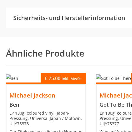
Sicherheits- und Herstellerinformation
Ähnliche Produkte
€
75.00
inkl. MwSt.
Michael Jackson
Michael Ja
Ben
Got To Be T
LP 180g, coloured vinyl, Japan-
LP 180g, coloure
Pressung, Universal Japan / Motown,
Pressung, Unive
UIJY75378
UIJY75377
Der Titelsong war die erste Nummer
Wenige Wochen 