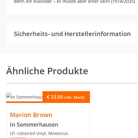
denn ein Klassiker – es müßte aber einer sein! (1974/2025)
Sicherheits- und Herstellerinformation
Ähnliche Produkte
€
33.00
inkl. MwSt.
Marion Brown
In Sommerhausen
LP, coloured vinyl, Moosicus,