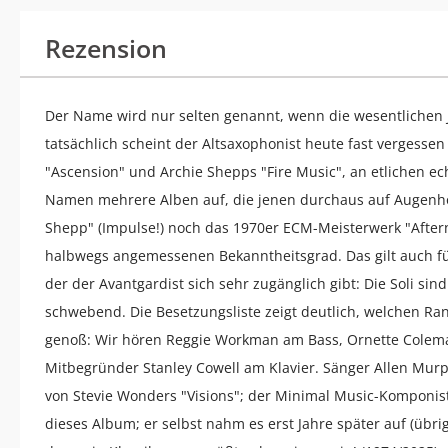
Rezension
Der Name wird nur selten genannt, wenn die wesentlichen 
tatsächlich scheint der Altsaxophonist heute fast vergessen
"Ascension" und Archie Shepps "Fire Music", an etlichen e
Namen mehrere Alben auf, die jenen durchaus auf Augenh
Shepp" (Impulse!) noch das 1970er ECM-Meisterwerk "After
halbwegs angemessenen Bekanntheitsgrad. Das gilt auch für
der der Avantgardist sich sehr zugänglich gibt: Die Soli sin
schwebend. Die Besetzungsliste zeigt deutlich, welchen Ra
genoß: Wir hören Reggie Workman am Bass, Ornette Colema
Mitbegründer Stanley Cowell am Klavier. Sänger Allen Murp
von Stevie Wonders "Visions"; der Minimal Music-Komponist
dieses Album; er selbst nahm es erst Jahre später auf (üb