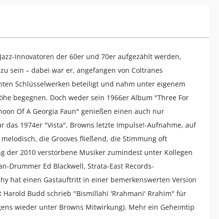
Jazz-Innovatoren der 60er und 70er aufgezählt werden,
 zu sein – dabei war er, angefangen von Coltranes
chten Schlüsselwerken beteiligt und nahm unter eigenem
öhe begegnen. Doch weder sein 1966er Album "Three For
noon Of A Georgia Faun" genießen einen auch nur
 das 1974er "Vista", Browns letzte Impulse!-Aufnahme, auf
d melodisch, die Grooves fließend, die Stimmung oft
ng der 2010 verstorbene Musiker zumindest unter Kollegen
n-Drummer Ed Blackwell, Strata-East Records-
hy hat einen Gastauftritt in einer bemerkenswerten Version
 Harold Budd schrieb "Bismillahi 'Rrahmani' Rrahim" für
rigens wieder unter Browns Mitwirkung). Mehr ein Geheimtip