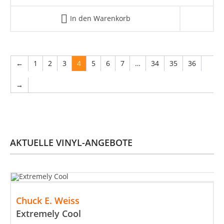
In den Warenkorb
←
1
2
3
4
5
6
7
…
34
35
36
→
AKTUELLE VINYL-ANGEBOTE
Chuck E. Weiss
Extremely Cool