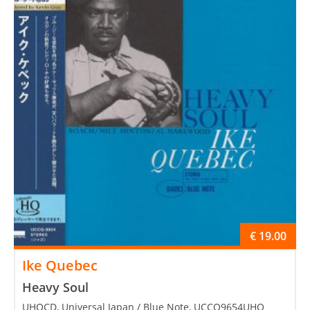
€
19.00
Ike Quebec
Heavy Soul
UHQCD, Universal Japan / Blue Note, UCCQ9654UHQ