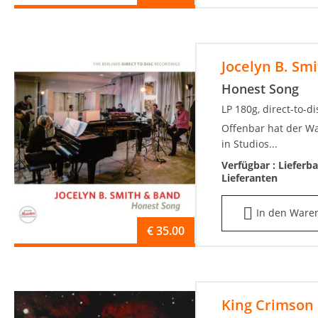
Jocelyn B. Sm
Honest Song
LP 180g, direct-to-d
Offenbar hat der Wa
in Studios...
Verfügbar :
Lieferb
Lieferanten
In den Ware
€
35.00
King Crimson