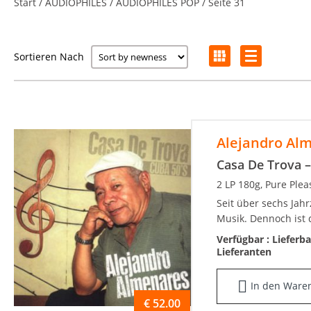
Start
/
AUDIOPHILES
/
AUDIOPHILES POP
/ Seite 31
Sortieren Nach
Alejandro Al
Casa De Trova –
2 LP 180g, Pure Ple
Seit über sechs Jah
Musik. Dennoch ist d
Verfügbar :
Lieferb
Lieferanten
In den Ware
€
52.00