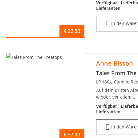
Verfügbar :
Lieferb
Lieferanten
In den Ware
€
22.50
Anne Bisson
Tales From The
LP 180g, Camilio R
Auf dem dritten Alb
wieder, vor allem...
Verfügbar :
Lieferb
Lieferanten
In den Ware
€
37.00