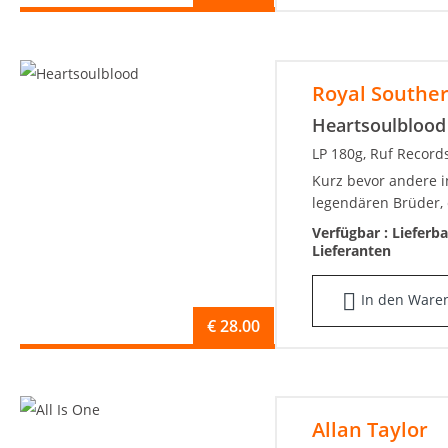
Royal Southe
Heartsoulblood
LP 180g, Ruf Record
Kurz bevor andere in
legendären Brüder, e
Verfügbar :
Lieferb
Lieferanten
In den Ware
€
28.00
Allan Taylor