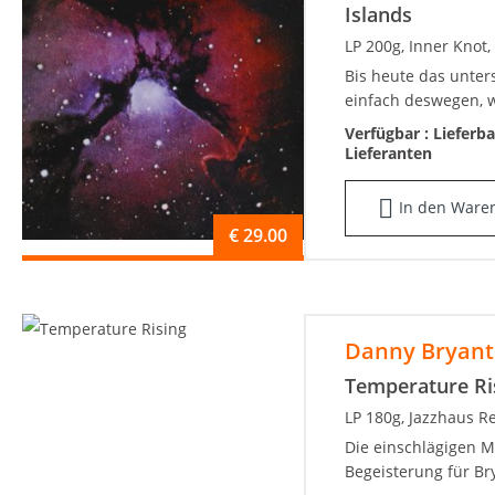
Islands
LP 200g, Inner Knot
Bis heute das unter
einfach deswegen, we
Verfügbar :
Lieferb
Lieferanten
In den Ware
€
29.00
Danny Bryant
Temperature Ri
LP 180g, Jazzhaus R
Die einschlägigen M
Begeisterung für Bry