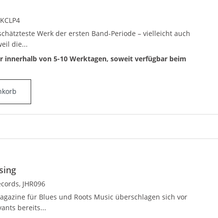
, KCLP4
schätzteste Werk der ersten Band-Periode – vielleicht auch
il die...
ar innerhalb von 5-10 Werktagen, soweit verfügbar beim
nkorb
sing
ecords, JHR096
agazine für Blues und Roots Music überschlagen sich vor
ants bereits...