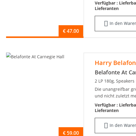
Verfügbar :
Lieferb
Lieferanten
In den Ware
€
47.00
Harry Belafon
Belafonte At Ca
2 LP 180g, Speakers
Die unangreifbar grö
und nicht zuletzt me
Verfügbar :
Lieferb
Lieferanten
In den Ware
€
59.00