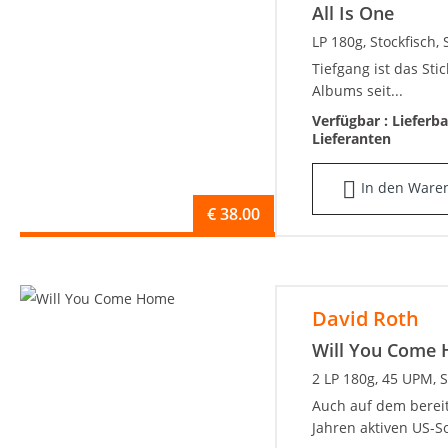
All Is One
LP 180g, Stockfisch
Tiefgang ist das St
Albums seit...
Verfügbar :
Lieferb
Lieferanten
In den Ware
€
38.00
David Roth
Will You Come
2 LP 180g, 45 UPM, 
Auch auf dem bereit
Jahren aktiven US-So