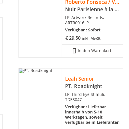
Roberto Fonseca / Vincent Ségal
Nuit Parisienne à la Havane
LP, Artwork Records,
ARTR0016LP
Verfügbar :
Sofort
€
29.50
inkl. MwSt.
In den Warenkorb
Leah Senior
PT. Roadknight
LP, Third Eye Stimuli,
TDES047
Verfügbar :
Lieferbar
innerhalb von 5-10
Werktagen, soweit
verfügbar beim Lieferanten