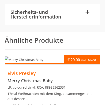
-
+
Sicherheits- und
Herstellerinformation
Ähnliche Produkte
€
29.00
inkl. MwSt.
Elvis Presley
Merry Christmas Baby
LP, coloured vinyl, RCA, 88985362331
17mal Weihnachten mit dem King, zusammengestellt
aus dessen...