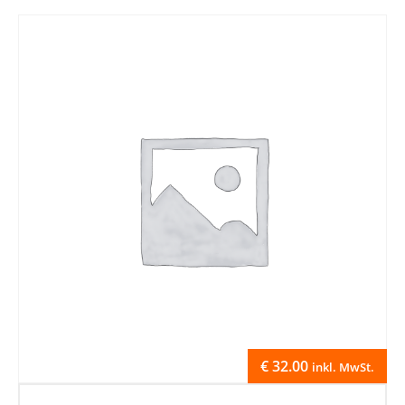
€
32.00
inkl. MwSt.