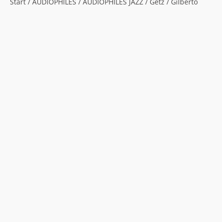
Start
/
AUDIOPHILES
/
AUDIOPHILES JAZZ
/ Getz / Gilberto