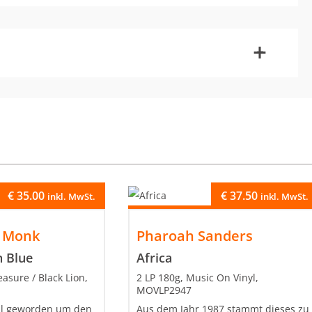
-
+
€
35.00
€
37.50
inkl. MwSt.
inkl. MwSt.
s Monk
Pharoah Sanders
n Blue
Africa
easure / Black Lion,
2 LP 180g, Music On Vinyl,
MOVLP2947
ill geworden um den
Aus dem Jahr 1987 stammt dieses zu