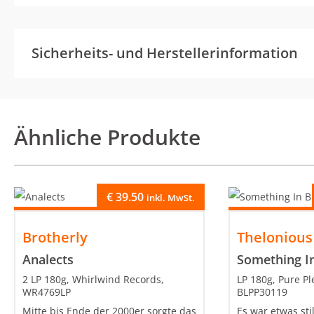
Sicherheits- und Herstellerinformation
Ähnliche Produkte
€
39.50
inkl. MwSt.
Brotherly
Theloniou
Analects
Something I
2 LP 180g, Whirlwind Records,
LP 180g, Pure Pl
WR4769LP
BLPP30119
Mitte bis Ende der 2000er sorgte das
Es war etwas st