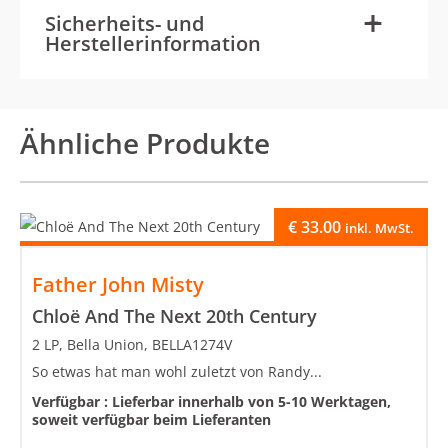
-
+
Sicherheits- und
Herstellerinformation
Ähnliche Produkte
€
33.00
inkl. MwSt.
Father John Misty
Chloë And The Next 20th Century
2 LP, Bella Union, BELLA1274V
So etwas hat man wohl zuletzt von Randy...
Verfügbar :
Lieferbar innerhalb von 5-10 Werktagen,
soweit verfügbar beim Lieferanten