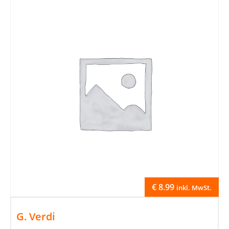
€
8.99
inkl. MwSt.
G. Verdi