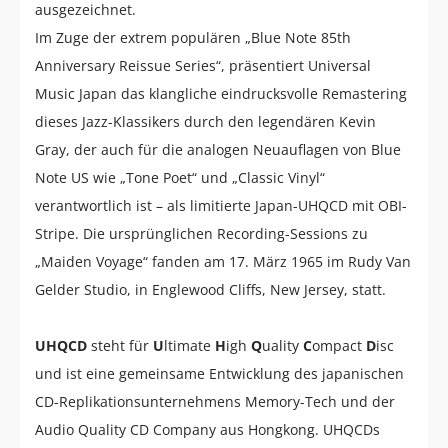
ausgezeichnet.
Im Zuge der extrem populären „Blue Note 85th
Anniversary Reissue Series“, präsentiert Universal
Music Japan das klangliche eindrucksvolle Remastering
dieses Jazz-Klassikers durch den legendären Kevin
Gray, der auch für die analogen Neuauflagen von Blue
Note US wie „Tone Poet“ und „Classic Vinyl“
verantwortlich ist – als limitierte Japan-UHQCD mit OBI-
Stripe. Die ursprünglichen Recording-Sessions zu
„Maiden Voyage“ fanden am 17. März 1965 im Rudy Van
Gelder Studio, in Englewood Cliffs, New Jersey, statt.
UHQCD
steht für
U
ltimate
H
igh
Q
uality
C
ompact
D
isc
und ist eine gemeinsame Entwicklung des japanischen
CD-Replikationsunternehmens Memory-Tech und der
Audio Quality CD Company aus Hongkong. UHQCDs