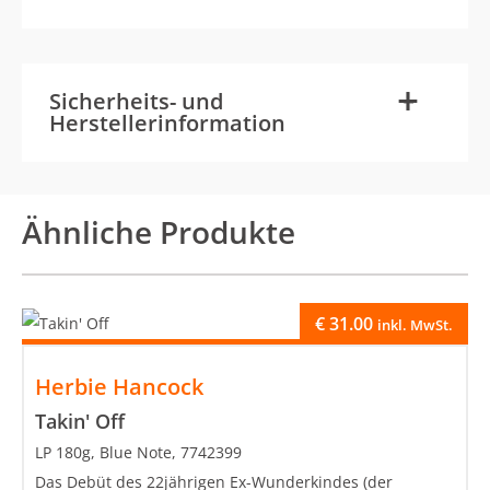
-
+
Sicherheits- und
Herstellerinformation
Ähnliche Produkte
€
31.00
inkl. MwSt.
Herbie Hancock
Takin' Off
LP 180g, Blue Note, 7742399
Das Debüt des 22jährigen Ex-Wunderkindes (der