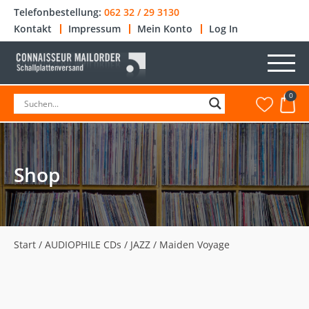
Telefonbestellung:
062 32 / 29 3130
Kontakt
Impressum
Mein Konto
Log In
0
Shop
Start
/
AUDIOPHILE CDs
/
JAZZ
/ Maiden Voyage