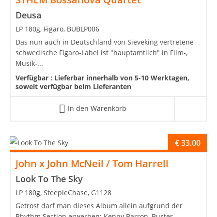
Deusa
LP 180g, Figaro, BUBLP006
Das nun auch in Deutschland von Sieveking vertretene
schwedische Figaro-Label ist "hauptamtlich" in Film-,
Musik-...
Verfügbar :
Lieferbar innerhalb von 5-10 Werktagen,
soweit verfügbar beim Lieferanten
In den Warenkorb
€
33.00
John x John McNeil / Tom Harrell
Look To The Sky
LP 180g, SteepleChase, G1128
Getrost darf man dieses Album allein aufgrund der
Rhythm Section erwerben: Kenny Barron, Buster