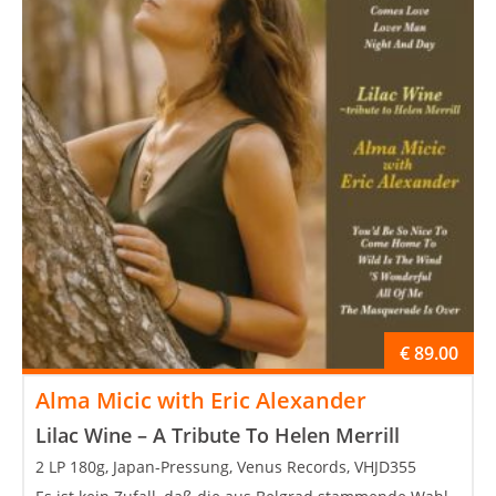
€
89.00
Alma Micic with Eric Alexander
Lilac Wine – A Tribute To Helen Merrill
2 LP 180g, Japan-Pressung, Venus Records, VHJD355