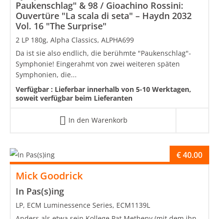
Paukenschlag" & 98 / Gioachino Rossini:
Ouvertüre "La scala di seta" – Haydn 2032
Vol. 16 "The Surprise"
2 LP 180g, Alpha Classics, ALPHA699
Da ist sie also endlich, die berühmte "Paukenschlag"-
Symphonie! Eingerahmt von zwei weiteren späten
Symphonien, die...
Verfügbar :
Lieferbar innerhalb von 5-10 Werktagen,
soweit verfügbar beim Lieferanten
In den Warenkorb
€
40.00
Mick Goodrick
In Pas(s)ing
LP, ECM Luminessence Series, ECM1139L
Anders als etwa sein Kollege Pat Metheny (mit dem ihn