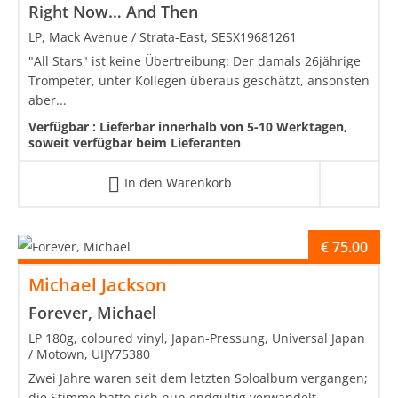
Right Now… And Then
LP, Mack Avenue / Strata-East, SESX19681261
"All Stars" ist keine Übertreibung: Der damals 26jährige
Trompeter, unter Kollegen überaus geschätzt, ansonsten
aber...
Verfügbar :
Lieferbar innerhalb von 5-10 Werktagen,
soweit verfügbar beim Lieferanten
In den Warenkorb
€
75.00
Michael Jackson
Forever, Michael
LP 180g, coloured vinyl, Japan-Pressung, Universal Japan
/ Motown, UIJY75380
Zwei Jahre waren seit dem letzten Soloalbum vergangen;
die Stimme hatte sich nun endgültig verwandelt...