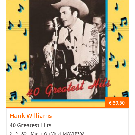
€
39.50
Hank Williams
40 Greatest Hits
2 LP 180g, Music On Vinyl, MOVLP398