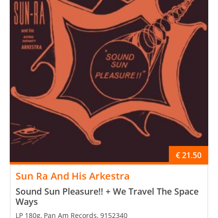
€
21.50
Sun Ra And His Arkestra
Sound Sun Pleasure!! + We Travel The Space
Ways
LP 180g, Pan Am Records, 9152340