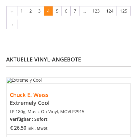
←
1
2
3
4
5
6
7
…
123
124
125
→
AKTUELLE VINYL-ANGEBOTE
Chuck E. Weiss
Extremely Cool
LP 180g, Music On Vinyl, MOVLP2915
Verfügbar :
Sofort
€
26.50
inkl. MwSt.