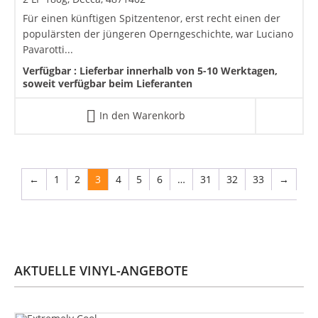
Für einen künftigen Spitzentenor, erst recht einen der
populärsten der jüngeren Operngeschichte, war Luciano
Pavarotti...
Verfügbar :
Lieferbar innerhalb von 5-10 Werktagen,
soweit verfügbar beim Lieferanten
In den Warenkorb
←
1
2
3
4
5
6
…
31
32
33
→
AKTUELLE VINYL-ANGEBOTE